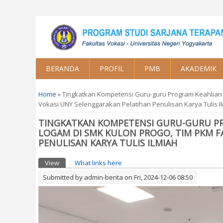
BERANDA
PROFIL
PMB
AKADEMIK
You are here
Home
» Tingkatkan Kompetensi Guru-guru Program Keahlian 
Vokasi UNY Selenggarakan Pelatihan Penulisan Karya Tulis I
TINGKATKAN KOMPETENSI GURU-GURU PR
LOGAM DI SMK KULON PROGO, TIM PKM F
PENULISAN KARYA TULIS ILMIAH
Primary tabs
View
(active tab)
What links here
Submitted by
admin-berita
on Fri, 2024-12-06 08:50