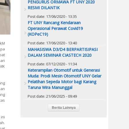
PENGURUS ORMAWA FT UNY 2020
RESMI DILANTIK
Post date:
17/06/2020 - 13:35
FT UNY Rancang Kendaraan
Operasional Perawat Covid19
(KOPeC19)
Post date:
17/06/2020 - 13:40
PkM
apa
MAHASISWA D3/D4 BERPARTISIPASI
pat
DALAM SEMINAR CIASTECH 2020
ari
Post date:
07/12/2020 - 11:34
SMK
Keterampilan Otomotif untuk Generasi
Muda: Prodi Mesin Otomotif UNY Gelar
Pelatihan Sepeda Motor bagi Karang
ang
Taruna Wira Manunggal
nan
ang
Post date:
21/06/2025 - 09:49
tas
ini
ah.
pat