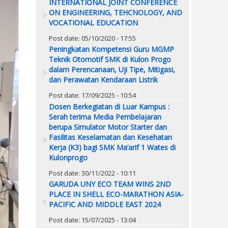
INTERNATIONAL JOINT CONFERENCE
ON ENGINEERING, TEHCNOLOGY, AND
VOCATIONAL EDUCATION
Post date:
05/10/2020 - 17:55
Peningkatan Kompetensi Guru MGMP
Teknik Otomotif SMK di Kulon Progo
dalam Perencanaan, Uji Tipe, Mitigasi,
dan Perawatan Kendaraan Listrik
Post date:
17/09/2025 - 10:54
Dosen Berkegiatan di Luar Kampus :
Serah terima Media Pembelajaran
berupa Simulator Motor Starter dan
Fasilitas Keselamatan dan Kesehatan
Kerja (K3) bagi SMK Ma’arif 1 Wates di
Kulonprogo
Post date:
30/11/2022 - 10:11
GARUDA UNY ECO TEAM WINS 2ND
PLACE IN SHELL ECO-MARATHON ASIA-
PACIFIC AND MIDDLE EAST 2024
Post date:
15/07/2025 - 13:04