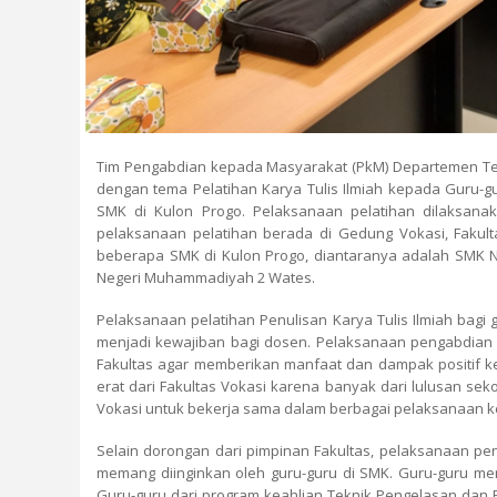
Tim Pengabdian kepada Masyarakat (PkM) Departemen Tek
dengan tema Pelatihan Karya Tulis Ilmiah kepada Guru-g
SMK di Kulon Progo. Pelaksanaan pelatihan dilaksanak
pelaksanaan pelatihan berada di Gedung Vokasi, Fakultas
beberapa SMK di Kulon Progo, diantaranya adalah SMK 
Negeri Muhammadiyah 2 Wates.
Pelaksanaan pelatihan Penulisan Karya Tulis Ilmiah bagi
menjadi kewajiban bagi dosen. Pelaksanaan pengabdian 
Fakultas agar memberikan manfaat dan dampak positif k
erat dari Fakultas Vokasi karena banyak dari lulusan sek
Vokasi untuk bekerja sama dalam berbagai pelaksanaan keg
Selain dorongan dari pimpinan Fakultas, pelaksanaan pe
memang diinginkan oleh guru-guru di SMK. Guru-guru m
Guru-guru dari program keahlian Teknik Pengelasan dan F