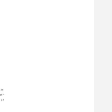
kan
ri-
rya