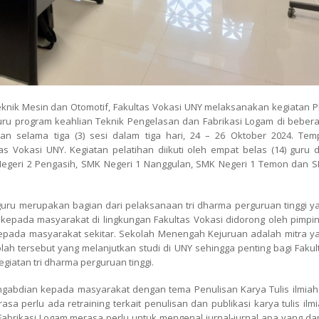
nik Mesin dan Otomotif, Fakultas Vokasi UNY melaksanakan kegiatan 
uru program keahlian Teknik Pengelasan dan Fabrikasi Logam di beber
an selama tiga (3) sesi dalam tiga hari, 24 – 26 Oktober 2024. Tem
 Vokasi UNY. Kegiatan pelatihan diikuti oleh empat belas (14) guru d
Negeri 2 Pengasih, SMK Negeri 1 Nanggulan, SMK Negeri 1 Temon dan 
 guru merupakan bagian dari pelaksanaan tri dharma perguruan tinggi y
kepada masyarakat di lingkungan Fakultas Vokasi didorong oleh pimpi
epada masyarakat sekitar. Sekolah Menengah Kejuruan adalah mitra y
olah tersebut yang melanjutkan studi di UNY sehingga penting bagi Fakul
iatan tri dharma perguruan tinggi.
ngabdian kepada masyarakat dengan tema Penulisan Karya Tulis ilmiah 
erasa perlu ada
retraining
terkait penulisan dan publikasi karya tulis ilmi
abrikasi Logam merasa perlu untuk mengenal jurnal-jurnal apa yang da