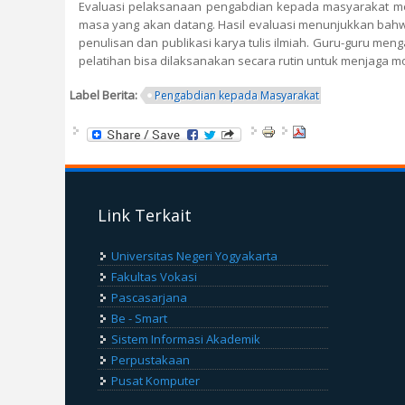
Evaluasi pelaksanaan pengabdian kepada masyarakat mer
masa yang akan datang. Hasil evaluasi menunjukkan ba
penulisan dan publikasi karya tulis ilmiah. Guru-guru m
pelatihan bisa dilaksanakan secara rutin untuk menjaga mot
Label Berita:
Pengabdian kepada Masyarakat
Link Terkait
Universitas Negeri Yogyakarta
Fakultas Vokasi
Pascasarjana
Be - Smart
Sistem Informasi Akademik
Perpustakaan
Pusat Komputer