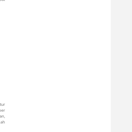
tur
ber
an,
dah