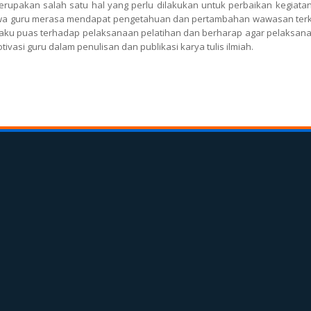
upakan salah satu hal yang perlu dilakukan untuk perbaikan kegiatan
hwa guru merasa mendapat pengetahuan dan pertambahan wawasan terk
engaku puas terhadap pelaksanaan pelatihan dan berharap agar pelaksan
ivasi guru dalam penulisan dan publikasi karya tulis ilmiah.